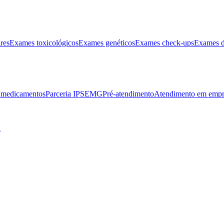
res
Exames toxicológicos
Exames genéticos
Exames check-ups
Exames d
e medicamentos
Parceria IPSEMG
Pré-atendimento
Atendimento em empr
l