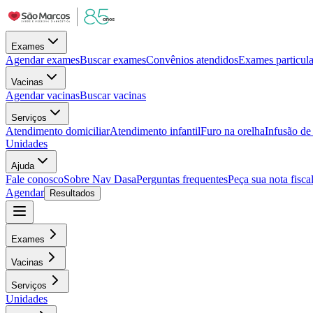
Exames
Agendar exames
Buscar exames
Convênios atendidos
Exames particula
Vacinas
Agendar vacinas
Buscar vacinas
Serviços
Atendimento domiciliar
Atendimento infantil
Furo na orelha
Infusão d
Unidades
Ajuda
Fale conosco
Sobre Nav Dasa
Perguntas frequentes
Peça sua nota fisca
Agendar
Resultados
Exames
Vacinas
Serviços
Unidades