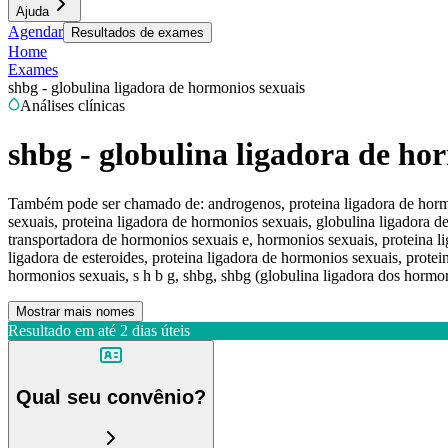
Ajuda
Agendar
Resultados de exames
Home
Exames
shbg - globulina ligadora de hormonios sexuais
Análises clínicas
shbg - globulina ligadora de ho
Também pode ser chamado de:
androgenos, proteina ligadora de horm
sexuais, proteina ligadora de hormonios sexuais, globulina ligadora d
transportadora de hormonios sexuais e, hormonios sexuais, proteina li
ligadora de esteroides, proteina ligadora de hormonios sexuais, protei
hormonios sexuais, s h b g, shbg, shbg (globulina ligadora dos hormon
Mostrar mais nomes
Resultado em até
2 dias úteis
Qual seu convênio?