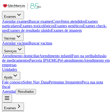
Exames
Agendar exames
Buscar exames
Convênios atendidos
Exames
particulares
Exames toxicológicos
Exames genéticos
Exames check-
ups
Exames de resultado rápido
Exames de imagem
Vacinas
Agendar vacinas
Buscar vacinas
Serviços
Atendimento domiciliar
Atendimento infantil
Furo na orelha
Infusão
de medicamentos
Parceria IPSEMG
Pré-atendimento
Atendimento em
empresas
Unidades
Ajuda
Fale conosco
Sobre Nav Dasa
Perguntas frequentes
Peça sua nota
fiscal
Agendar
Resultados
Exames