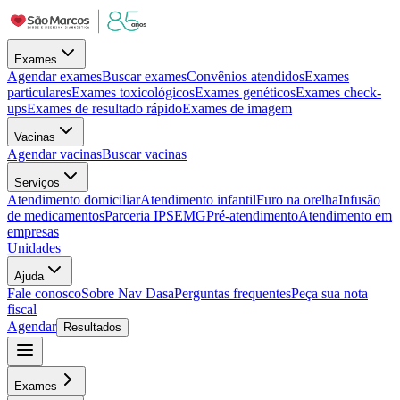
Exames
Agendar exames
Buscar exames
Convênios atendidos
Exames
particulares
Exames toxicológicos
Exames genéticos
Exames check-
ups
Exames de resultado rápido
Exames de imagem
Vacinas
Agendar vacinas
Buscar vacinas
Serviços
Atendimento domiciliar
Atendimento infantil
Furo na orelha
Infusão
de medicamentos
Parceria IPSEMG
Pré-atendimento
Atendimento em
empresas
Unidades
Ajuda
Fale conosco
Sobre Nav Dasa
Perguntas frequentes
Peça sua nota
fiscal
Agendar
Resultados
Exames