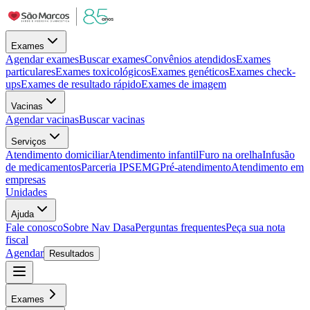
Exames
Agendar exames
Buscar exames
Convênios atendidos
Exames
particulares
Exames toxicológicos
Exames genéticos
Exames check-
ups
Exames de resultado rápido
Exames de imagem
Vacinas
Agendar vacinas
Buscar vacinas
Serviços
Atendimento domiciliar
Atendimento infantil
Furo na orelha
Infusão
de medicamentos
Parceria IPSEMG
Pré-atendimento
Atendimento em
empresas
Unidades
Ajuda
Fale conosco
Sobre Nav Dasa
Perguntas frequentes
Peça sua nota
fiscal
Agendar
Resultados
Exames