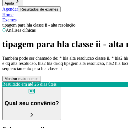
Ajuda
Agendar
Resultados de exames
Home
Exames
tipagem para hla classe ii - alta resolução
Análises clínicas
tipagem para hla classe ii - alta
Também pode ser chamado de:
* hla alta resolucao classe ii, * hla2 h
e dq alta resolucao, hla2 hla dr/dq tipagem alta resolucao, hla2 hla locu
sequenciamento para hla classe ii
Mostrar mais nomes
Resultado em até
26 dias úteis
Qual seu convênio?