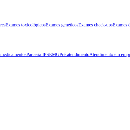
res
Exames toxicológicos
Exames genéticos
Exames check-ups
Exames d
e medicamentos
Parceria IPSEMG
Pré-atendimento
Atendimento em empr
l