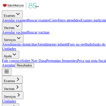
Exames
Agendar exames
Buscar exames
Convênios atendidos
Exames particula
Vacinas
Agendar vacinas
Buscar vacinas
Serviços
Atendimento domiciliar
Atendimento infantil
Furo na orelha
Infusão d
Unidades
Ajuda
Fale conosco
Sobre Nav Dasa
Perguntas frequentes
Peça sua nota fisca
Agendar
Resultados
Exames
Vacinas
Serviços
Unidades