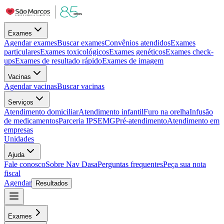
Exames
Agendar exames
Buscar exames
Convênios atendidos
Exames
particulares
Exames toxicológicos
Exames genéticos
Exames check-
ups
Exames de resultado rápido
Exames de imagem
Vacinas
Agendar vacinas
Buscar vacinas
Serviços
Atendimento domiciliar
Atendimento infantil
Furo na orelha
Infusão
de medicamentos
Parceria IPSEMG
Pré-atendimento
Atendimento em
empresas
Unidades
Ajuda
Fale conosco
Sobre Nav Dasa
Perguntas frequentes
Peça sua nota
fiscal
Agendar
Resultados
Exames