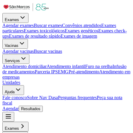
Exames
Agendar exames
Buscar exames
Convênios atendidos
Exames
particulares
Exames toxicológicos
Exames genéticos
Exames check-
ups
Exames de resultado rápido
Exames de imagem
Vacinas
Agendar vacinas
Buscar vacinas
Serviços
Atendimento domiciliar
Atendimento infantil
Furo na orelha
Infusão
de medicamentos
Parceria IPSEMG
Pré-atendimento
Atendimento em
empresas
Unidades
Ajuda
Fale conosco
Sobre Nav Dasa
Perguntas frequentes
Peça sua nota
fiscal
Agendar
Resultados
Exames