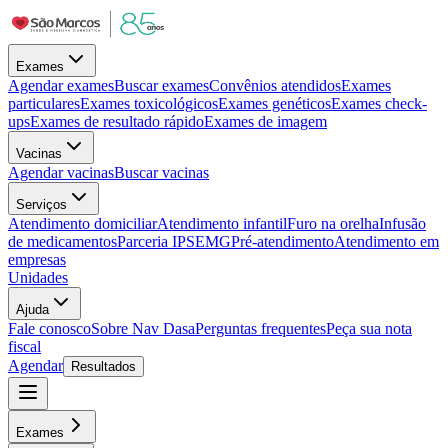
Exames
Agendar exames
Buscar exames
Convênios atendidos
Exames
particulares
Exames toxicológicos
Exames genéticos
Exames check-
ups
Exames de resultado rápido
Exames de imagem
Vacinas
Agendar vacinas
Buscar vacinas
Serviços
Atendimento domiciliar
Atendimento infantil
Furo na orelha
Infusão
de medicamentos
Parceria IPSEMG
Pré-atendimento
Atendimento em
empresas
Unidades
Ajuda
Fale conosco
Sobre Nav Dasa
Perguntas frequentes
Peça sua nota
fiscal
Agendar
Resultados
Exames