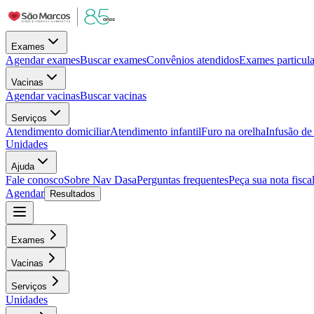
Exames
Agendar exames
Buscar exames
Convênios atendidos
Exames particula
Vacinas
Agendar vacinas
Buscar vacinas
Serviços
Atendimento domiciliar
Atendimento infantil
Furo na orelha
Infusão d
Unidades
Ajuda
Fale conosco
Sobre Nav Dasa
Perguntas frequentes
Peça sua nota fisca
Agendar
Resultados
Exames
Vacinas
Serviços
Unidades