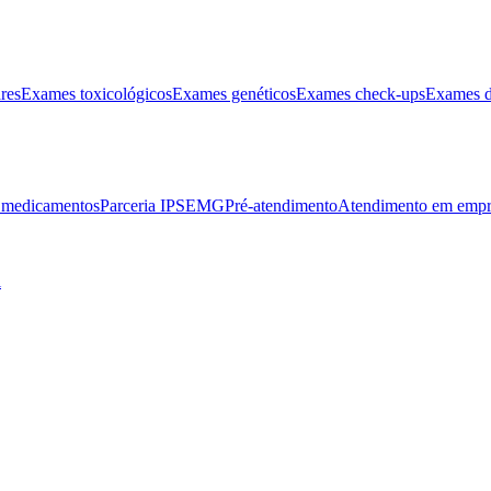
res
Exames toxicológicos
Exames genéticos
Exames check-ups
Exames d
e medicamentos
Parceria IPSEMG
Pré-atendimento
Atendimento em empr
l