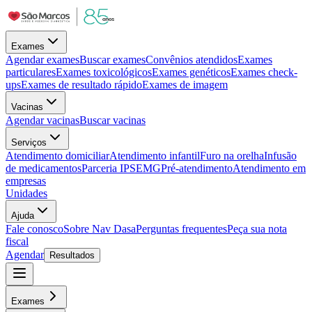
Exames
Agendar exames
Buscar exames
Convênios atendidos
Exames
particulares
Exames toxicológicos
Exames genéticos
Exames check-
ups
Exames de resultado rápido
Exames de imagem
Vacinas
Agendar vacinas
Buscar vacinas
Serviços
Atendimento domiciliar
Atendimento infantil
Furo na orelha
Infusão
de medicamentos
Parceria IPSEMG
Pré-atendimento
Atendimento em
empresas
Unidades
Ajuda
Fale conosco
Sobre Nav Dasa
Perguntas frequentes
Peça sua nota
fiscal
Agendar
Resultados
Exames