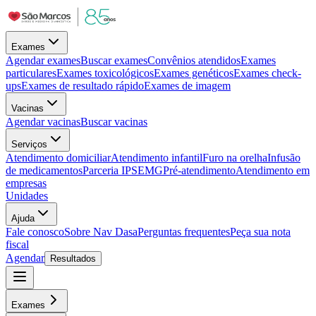
Exames
Agendar exames
Buscar exames
Convênios atendidos
Exames
particulares
Exames toxicológicos
Exames genéticos
Exames check-
ups
Exames de resultado rápido
Exames de imagem
Vacinas
Agendar vacinas
Buscar vacinas
Serviços
Atendimento domiciliar
Atendimento infantil
Furo na orelha
Infusão
de medicamentos
Parceria IPSEMG
Pré-atendimento
Atendimento em
empresas
Unidades
Ajuda
Fale conosco
Sobre Nav Dasa
Perguntas frequentes
Peça sua nota
fiscal
Agendar
Resultados
Exames