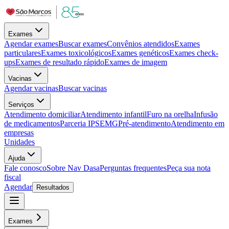
Exames
Agendar exames
Buscar exames
Convênios atendidos
Exames
particulares
Exames toxicológicos
Exames genéticos
Exames check-
ups
Exames de resultado rápido
Exames de imagem
Vacinas
Agendar vacinas
Buscar vacinas
Serviços
Atendimento domiciliar
Atendimento infantil
Furo na orelha
Infusão
de medicamentos
Parceria IPSEMG
Pré-atendimento
Atendimento em
empresas
Unidades
Ajuda
Fale conosco
Sobre Nav Dasa
Perguntas frequentes
Peça sua nota
fiscal
Agendar
Resultados
Exames