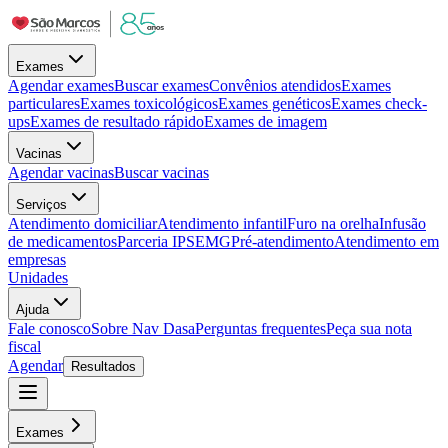
Exames
Agendar exames
Buscar exames
Convênios atendidos
Exames
particulares
Exames toxicológicos
Exames genéticos
Exames check-
ups
Exames de resultado rápido
Exames de imagem
Vacinas
Agendar vacinas
Buscar vacinas
Serviços
Atendimento domiciliar
Atendimento infantil
Furo na orelha
Infusão
de medicamentos
Parceria IPSEMG
Pré-atendimento
Atendimento em
empresas
Unidades
Ajuda
Fale conosco
Sobre Nav Dasa
Perguntas frequentes
Peça sua nota
fiscal
Agendar
Resultados
Exames