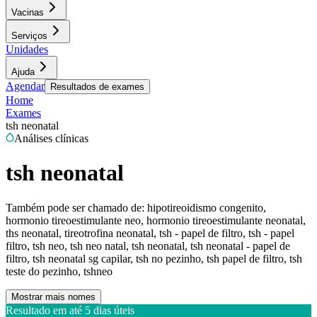
Vacinas
Serviços
Unidades
Ajuda
Agendar
Resultados de exames
Home
Exames
tsh neonatal
Análises clínicas
tsh neonatal
Também pode ser chamado de:
hipotireoidismo congenito,
hormonio tireoestimulante neo, hormonio tireoestimulante neonatal,
ths neonatal, tireotrofina neonatal, tsh - papel de filtro, tsh - papel
filtro, tsh neo, tsh neo natal, tsh neonatal, tsh neonatal - papel de
filtro, tsh neonatal sg capilar, tsh no pezinho, tsh papel de filtro, tsh
teste do pezinho, tshneo
Mostrar mais nomes
Resultado em até
5 dias úteis