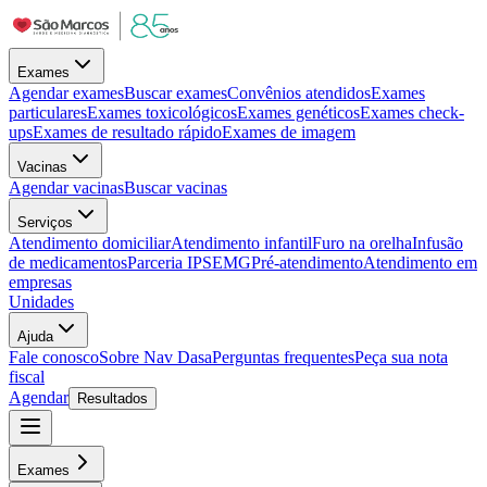
Exames
Agendar exames
Buscar exames
Convênios atendidos
Exames
particulares
Exames toxicológicos
Exames genéticos
Exames check-
ups
Exames de resultado rápido
Exames de imagem
Vacinas
Agendar vacinas
Buscar vacinas
Serviços
Atendimento domiciliar
Atendimento infantil
Furo na orelha
Infusão
de medicamentos
Parceria IPSEMG
Pré-atendimento
Atendimento em
empresas
Unidades
Ajuda
Fale conosco
Sobre Nav Dasa
Perguntas frequentes
Peça sua nota
fiscal
Agendar
Resultados
Exames