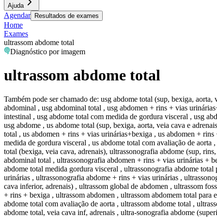
Ajuda
Agendar
Resultados de exames
Home
Exames
ultrassom abdome total
Diagnóstico por imagem
ultrassom abdome total
Também pode ser chamado de:
usg abdome total (sup, bexiga, aorta, 
abdominal , usg abdominal total , usg abdomen + rins + vias urinária
intestinal , usg abdome total com medida de gordura visceral , usg abd
usg abdome , us abdome total (sup, bexiga, aorta, veia cava e adrenais
total , us abdomen + rins + vias urinárias+bexiga , us abdomen + rins
medida de gordura visceral , us abdome total com avaliação de aorta ,
total (bexiga, veia cava, adrenais), ultrassonografia abdome (sup, rins
abdominal total , ultrassonografia abdomen + rins + vias urinárias + 
abdome total medida gordura visceral , ultrassonografia abdome total p
urinárias , ultrassonografia abdome + rins + vias urinárias , ultrasson
cava inferior, adrenais) , ultrassom global de abdomen , ultrassom fos
+ rins + bexiga , ultrassom abdomen , ultrassom abdomem total para el
abdome total com avaliação de aorta , ultrassom abdome total , ultras
abdome total, veia cava inf, adrenais , ultra-sonografia abdome (superi