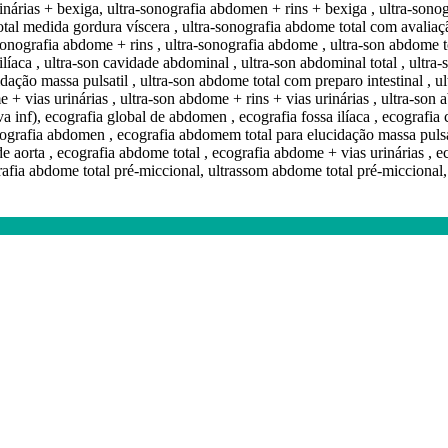
inárias + bexiga, ultra-sonografia abdomen + rins + bexiga , ultra-sono
otal medida gordura víscera , ultra-sonografia abdome total com avaliaç
-sonografia abdome + rins , ultra-sonografia abdome , ultra-son abdome to
 ilíaca , ultra-son cavidade abdominal , ultra-son abdominal total , ult
dação massa pulsatil , ultra-son abdome total com preparo intestinal , 
e + vias urinárias , ultra-son abdome + rins + vias urinárias , ultra-son
ava inf), ecografia global de abdomen , ecografia fossa ilíaca , ecograf
ecografia abdomen , ecografia abdomem total para elucidação massa pulsa
e aorta , ecografia abdome total , ecografia abdome + vias urinárias , e
rafia abdome total pré-miccional, ultrassom abdome total pré-miccional