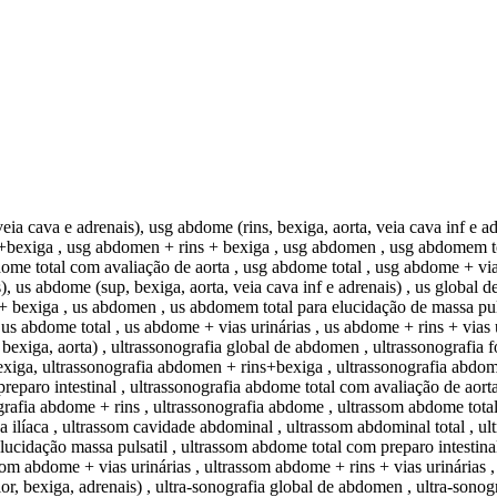
veia cava e adrenais), usg abdome (rins, bexiga, aorta, veia cava inf e a
s+bexiga , usg abdomen + rins + bexiga , usg abdomen , usg abdomem to
ome total com avaliação de aorta , usg abdome total , usg abdome + vias
), us abdome (sup, bexiga, aorta, veia cava inf e adrenais) , us global 
 + bexiga , us abdomen , us abdomem total para elucidação de massa puls
 us abdome total , us abdome + vias urinárias , us abdome + rins + vias
, bexiga, aorta) , ultrassonografia global de abdomen , ultrassonografia f
bexiga, ultrassonografia abdomen + rins+bexiga , ultrassonografia abdom
reparo intestinal , ultrassonografia abdome total com avaliação de aort
ografia abdome + rins , ultrassonografia abdome , ultrassom abdome total
sa ilíaca , ultrassom cavidade abdominal , ultrassom abdominal total , 
ucidação massa pulsatil , ultrassom abdome total com preparo intestina
som abdome + vias urinárias , ultrassom abdome + rins + vias urinárias 
or, bexiga, adrenais) , ultra-sonografia global de abdomen , ultra-sonogra