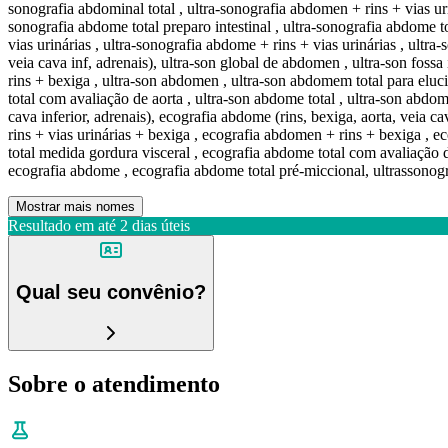
sonografia abdominal total , ultra-sonografia abdomen + rins + vias ur
sonografia abdome total preparo intestinal , ultra-sonografia abdome t
vias urinárias , ultra-sonografia abdome + rins + vias urinárias , ultra
veia cava inf, adrenais), ultra-son global de abdomen , ultra-son fossa
rins + bexiga , ultra-son abdomen , ultra-son abdomem total para eluci
total com avaliação de aorta , ultra-son abdome total , ultra-son abdom
cava inferior, adrenais), ecografia abdome (rins, bexiga, aorta, veia c
rins + vias urinárias + bexiga , ecografia abdomen + rins + bexiga , 
total medida gordura visceral , ecografia abdome total com avaliação d
ecografia abdome , ecografia abdome total pré-miccional, ultrassonog
Mostrar mais nomes
Resultado em até
2 dias úteis
Qual seu convênio?
Sobre o atendimento