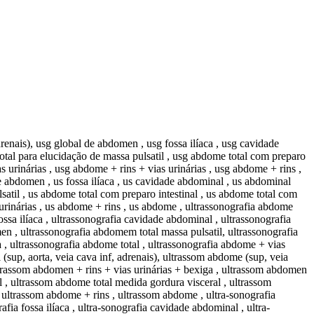
drenais), usg global de abdomen , usg fossa ilíaca , usg cavidade
tal para elucidação de massa pulsatil , usg abdome total com preparo
 urinárias , usg abdome + rins + vias urinárias , usg abdome + rins ,
de abdomen , us fossa ilíaca , us cavidade abdominal , us abdominal
atil , us abdome total com preparo intestinal , us abdome total com
 urinárias , us abdome + rins , us abdome , ultrassonografia abdome
ossa ilíaca , ultrassonografia cavidade abdominal , ultrassonografia
en , ultrassonografia abdomem total massa pulsatil, ultrassonografia
a , ultrassonografia abdome total , ultrassonografia abdome + vias
 (sup, aorta, veia cava inf, adrenais), ultrassom abdome (sup, veia
ultrassom abdomen + rins + vias urinárias + bexiga , ultrassom abdomen
l , ultrassom abdome total medida gordura visceral , ultrassom
, ultrassom abdome + rins , ultrassom abdome , ultra-sonografia
fia fossa ilíaca , ultra-sonografia cavidade abdominal , ultra-