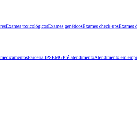
res
Exames toxicológicos
Exames genéticos
Exames check-ups
Exames d
e medicamentos
Parceria IPSEMG
Pré-atendimento
Atendimento em empr
l