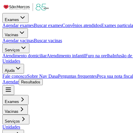
Exames
Agendar exames
Buscar exames
Convênios atendidos
Exames particula
Vacinas
Agendar vacinas
Buscar vacinas
Serviços
Atendimento domiciliar
Atendimento infantil
Furo na orelha
Infusão d
Unidades
Ajuda
Fale conosco
Sobre Nav Dasa
Perguntas frequentes
Peça sua nota fisca
Agendar
Resultados
Exames
Vacinas
Serviços
Unidades