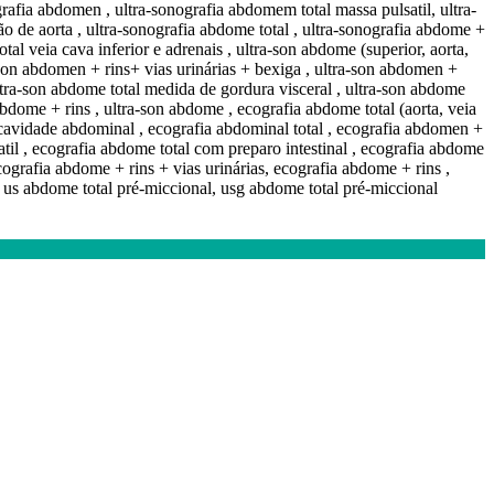
grafia abdomen , ultra-sonografia abdomem total massa pulsatil, ultra-
ão de aorta , ultra-sonografia abdome total , ultra-sonografia abdome +
tal veia cava inferior e adrenais , ultra-son abdome (superior, aorta,
ra-son abdomen + rins+ vias urinárias + bexiga , ultra-son abdomen +
ultra-son abdome total medida de gordura visceral , ultra-son abdome
 abdome + rins , ultra-son abdome , ecografia abdome total (aorta, veia
ia cavidade abdominal , ecografia abdominal total , ecografia abdomen +
til , ecografia abdome total com preparo intestinal , ecografia abdome
cografia abdome + rins + vias urinárias, ecografia abdome + rins ,
, us abdome total pré-miccional, usg abdome total pré-miccional