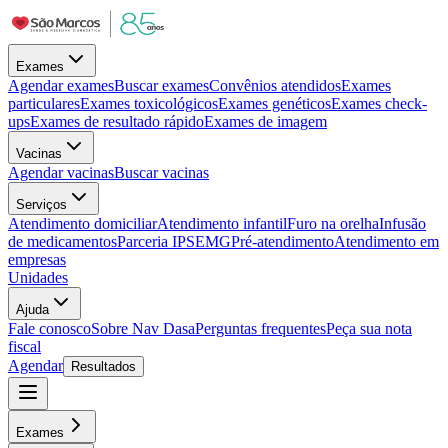
Exames
Agendar exames
Buscar exames
Convênios atendidos
Exames
particulares
Exames toxicológicos
Exames genéticos
Exames check-
ups
Exames de resultado rápido
Exames de imagem
Vacinas
Agendar vacinas
Buscar vacinas
Serviços
Atendimento domiciliar
Atendimento infantil
Furo na orelha
Infusão
de medicamentos
Parceria IPSEMG
Pré-atendimento
Atendimento em
empresas
Unidades
Ajuda
Fale conosco
Sobre Nav Dasa
Perguntas frequentes
Peça sua nota
fiscal
Agendar
Resultados
Exames