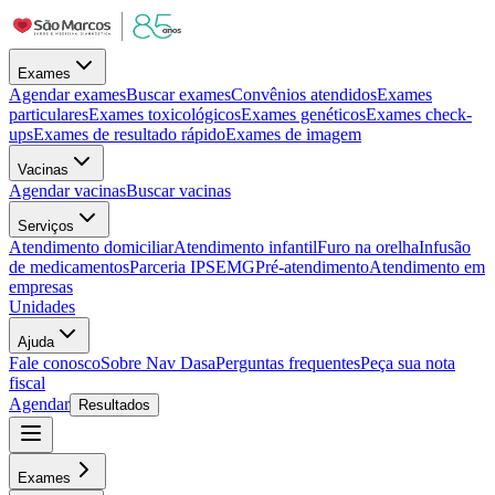
Exames
Agendar exames
Buscar exames
Convênios atendidos
Exames
particulares
Exames toxicológicos
Exames genéticos
Exames check-
ups
Exames de resultado rápido
Exames de imagem
Vacinas
Agendar vacinas
Buscar vacinas
Serviços
Atendimento domiciliar
Atendimento infantil
Furo na orelha
Infusão
de medicamentos
Parceria IPSEMG
Pré-atendimento
Atendimento em
empresas
Unidades
Ajuda
Fale conosco
Sobre Nav Dasa
Perguntas frequentes
Peça sua nota
fiscal
Agendar
Resultados
Exames