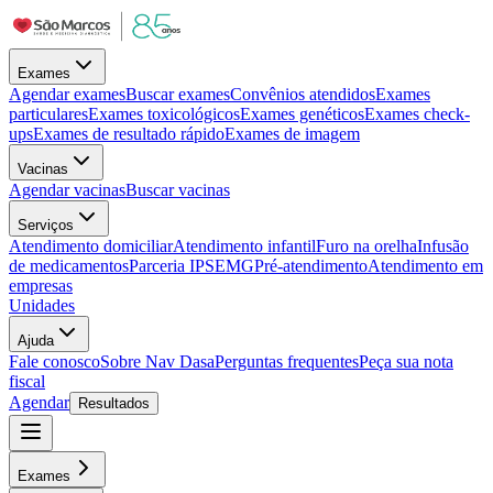
Exames
Agendar exames
Buscar exames
Convênios atendidos
Exames
particulares
Exames toxicológicos
Exames genéticos
Exames check-
ups
Exames de resultado rápido
Exames de imagem
Vacinas
Agendar vacinas
Buscar vacinas
Serviços
Atendimento domiciliar
Atendimento infantil
Furo na orelha
Infusão
de medicamentos
Parceria IPSEMG
Pré-atendimento
Atendimento em
empresas
Unidades
Ajuda
Fale conosco
Sobre Nav Dasa
Perguntas frequentes
Peça sua nota
fiscal
Agendar
Resultados
Exames