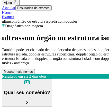
Ajuda
Agendar
Resultados de exames
Home
Exames
ultrassom órgão ou estrutura isolada com doppler
Diagnóstico por imagem
ultrassom órgão ou estrutura i
Também pode ser chamado de:
doppler color de partes moles, doppler
estrutura isolada, doppler estruturas superficiais, doppler órgão ou es
estrutura isolada com doppler, us órgão ou estrutura isolada com doppl
moles - antebraço
Mostrar mais nomes
Resultado em até
2 dias úteis
Qual seu convênio?