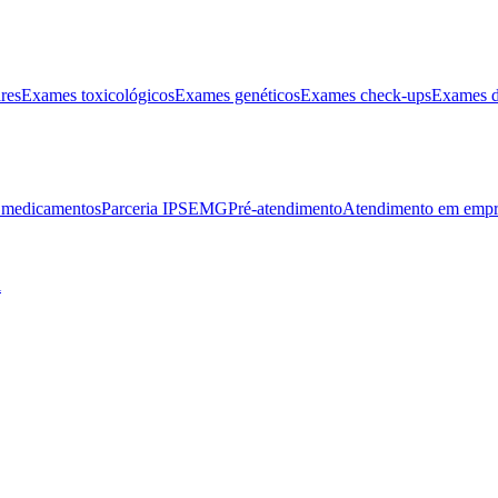
res
Exames toxicológicos
Exames genéticos
Exames check-ups
Exames d
e medicamentos
Parceria IPSEMG
Pré-atendimento
Atendimento em empr
l