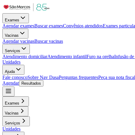
Exames
Agendar exames
Buscar exames
Convênios atendidos
Exames particula
Vacinas
Agendar vacinas
Buscar vacinas
Serviços
Atendimento domiciliar
Atendimento infantil
Furo na orelha
Infusão d
Unidades
Ajuda
Fale conosco
Sobre Nav Dasa
Perguntas frequentes
Peça sua nota fisca
Agendar
Resultados
Exames
Vacinas
Serviços
Unidades