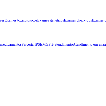
res
Exames toxicológicos
Exames genéticos
Exames check-ups
Exames d
e medicamentos
Parceria IPSEMG
Pré-atendimento
Atendimento em empr
l