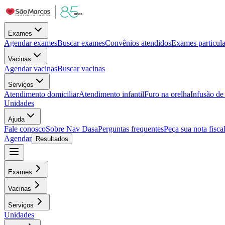
Exames
Agendar exames
Buscar exames
Convênios atendidos
Exames particula
Vacinas
Agendar vacinas
Buscar vacinas
Serviços
Atendimento domiciliar
Atendimento infantil
Furo na orelha
Infusão d
Unidades
Ajuda
Fale conosco
Sobre Nav Dasa
Perguntas frequentes
Peça sua nota fisca
Agendar
Resultados
Exames
Vacinas
Serviços
Unidades