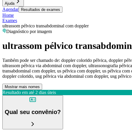
Ajuda
Agendar
Resultados de exames
Home
Exames
ultrassom pélvico transabdominal com doppler
Diagnóstico por imagem
ultrassom pélvico transabdomin
Também pode ser chamado de:
doppler colorido pélvica, doppler pél
ultrassom pélvica via abdominal com doppler, ultrassonografia pélvica
transabdominal com doppler, us pélvica com doppler, us pélvica com 
doppler colorido, usg pélvica via abdominal com doppler, usg pélvic
Mostrar mais nomes
Resultado em até
2 dias úteis
Qual seu convênio?