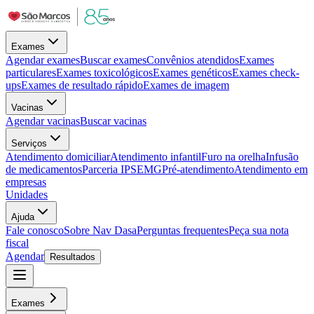
Exames
Agendar exames
Buscar exames
Convênios atendidos
Exames
particulares
Exames toxicológicos
Exames genéticos
Exames check-
ups
Exames de resultado rápido
Exames de imagem
Vacinas
Agendar vacinas
Buscar vacinas
Serviços
Atendimento domiciliar
Atendimento infantil
Furo na orelha
Infusão
de medicamentos
Parceria IPSEMG
Pré-atendimento
Atendimento em
empresas
Unidades
Ajuda
Fale conosco
Sobre Nav Dasa
Perguntas frequentes
Peça sua nota
fiscal
Agendar
Resultados
Exames