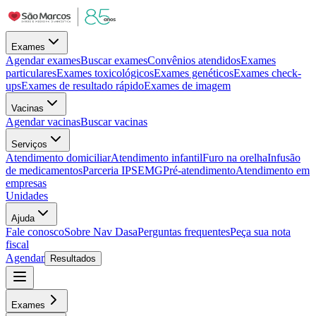
Exames
Agendar exames
Buscar exames
Convênios atendidos
Exames
particulares
Exames toxicológicos
Exames genéticos
Exames check-
ups
Exames de resultado rápido
Exames de imagem
Vacinas
Agendar vacinas
Buscar vacinas
Serviços
Atendimento domiciliar
Atendimento infantil
Furo na orelha
Infusão
de medicamentos
Parceria IPSEMG
Pré-atendimento
Atendimento em
empresas
Unidades
Ajuda
Fale conosco
Sobre Nav Dasa
Perguntas frequentes
Peça sua nota
fiscal
Agendar
Resultados
Exames