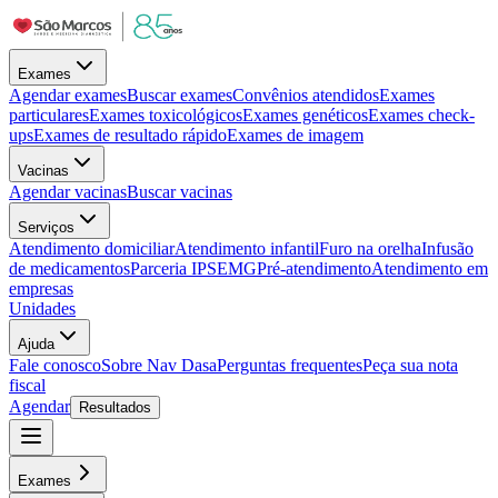
Exames
Agendar exames
Buscar exames
Convênios atendidos
Exames
particulares
Exames toxicológicos
Exames genéticos
Exames check-
ups
Exames de resultado rápido
Exames de imagem
Vacinas
Agendar vacinas
Buscar vacinas
Serviços
Atendimento domiciliar
Atendimento infantil
Furo na orelha
Infusão
de medicamentos
Parceria IPSEMG
Pré-atendimento
Atendimento em
empresas
Unidades
Ajuda
Fale conosco
Sobre Nav Dasa
Perguntas frequentes
Peça sua nota
fiscal
Agendar
Resultados
Exames