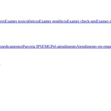
res
Exames toxicológicos
Exames genéticos
Exames check-ups
Exames d
e medicamentos
Parceria IPSEMG
Pré-atendimento
Atendimento em empr
l