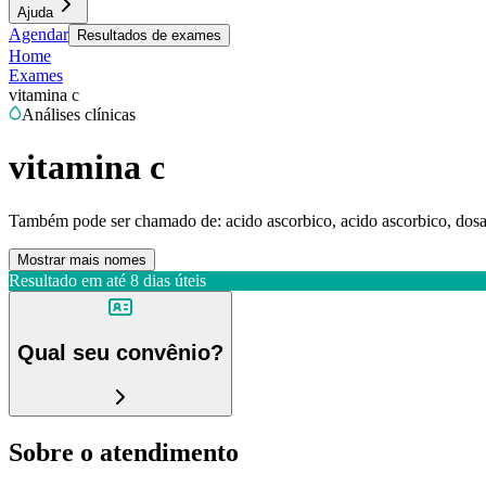
Ajuda
Agendar
Resultados de exames
Home
Exames
vitamina c
Análises clínicas
vitamina c
Também pode ser chamado de:
acido ascorbico, acido ascorbico, dos
Mostrar mais nomes
Resultado em até
8 dias úteis
Qual seu convênio?
Sobre o atendimento