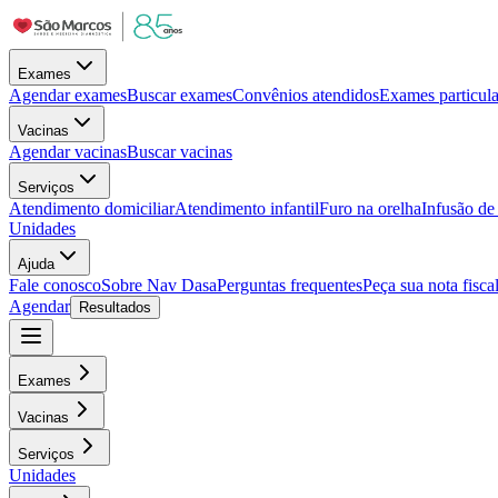
Exames
Agendar exames
Buscar exames
Convênios atendidos
Exames particula
Vacinas
Agendar vacinas
Buscar vacinas
Serviços
Atendimento domiciliar
Atendimento infantil
Furo na orelha
Infusão d
Unidades
Ajuda
Fale conosco
Sobre Nav Dasa
Perguntas frequentes
Peça sua nota fisca
Agendar
Resultados
Exames
Vacinas
Serviços
Unidades