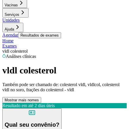
Vacinas
Serviços
Unidades
Ajuda
Agendar
Resultados de exames
Home
Exames
vldl colesterol
Análises clínicas
vldl colesterol
Também pode ser chamado de:
colesterol vldl, vldlcol, colesterol
vldl no soro, frações do colesterol - vldl
Mostrar mais nomes
Resultado em até
2 dias úteis
Qual seu convênio?