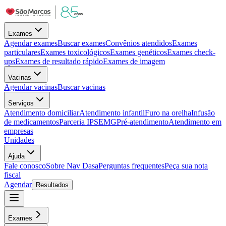
Exames
Agendar exames
Buscar exames
Convênios atendidos
Exames
particulares
Exames toxicológicos
Exames genéticos
Exames check-
ups
Exames de resultado rápido
Exames de imagem
Vacinas
Agendar vacinas
Buscar vacinas
Serviços
Atendimento domiciliar
Atendimento infantil
Furo na orelha
Infusão
de medicamentos
Parceria IPSEMG
Pré-atendimento
Atendimento em
empresas
Unidades
Ajuda
Fale conosco
Sobre Nav Dasa
Perguntas frequentes
Peça sua nota
fiscal
Agendar
Resultados
Exames