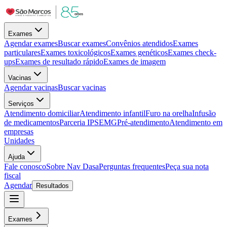
Exames
Agendar exames
Buscar exames
Convênios atendidos
Exames
particulares
Exames toxicológicos
Exames genéticos
Exames check-
ups
Exames de resultado rápido
Exames de imagem
Vacinas
Agendar vacinas
Buscar vacinas
Serviços
Atendimento domiciliar
Atendimento infantil
Furo na orelha
Infusão
de medicamentos
Parceria IPSEMG
Pré-atendimento
Atendimento em
empresas
Unidades
Ajuda
Fale conosco
Sobre Nav Dasa
Perguntas frequentes
Peça sua nota
fiscal
Agendar
Resultados
Exames