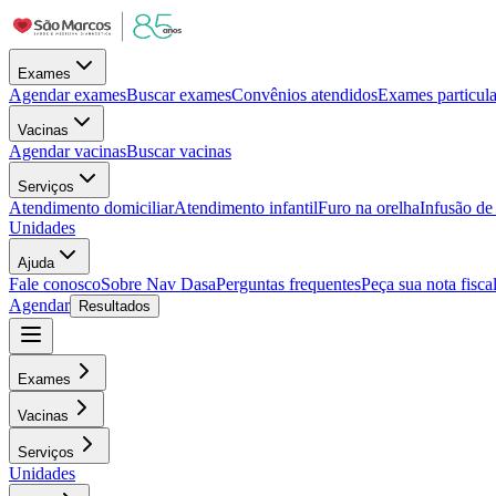
Exames
Agendar exames
Buscar exames
Convênios atendidos
Exames particula
Vacinas
Agendar vacinas
Buscar vacinas
Serviços
Atendimento domiciliar
Atendimento infantil
Furo na orelha
Infusão d
Unidades
Ajuda
Fale conosco
Sobre Nav Dasa
Perguntas frequentes
Peça sua nota fisca
Agendar
Resultados
Exames
Vacinas
Serviços
Unidades