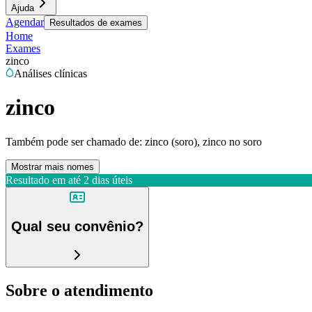
Ajuda
Agendar
Resultados de exames
Home
Exames
zinco
Análises clínicas
zinco
Também pode ser chamado de:
zinco (soro), zinco no soro
Mostrar mais nomes
Resultado em até
2 dias úteis
Qual seu convênio?
Sobre o atendimento