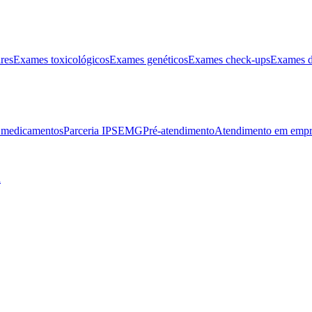
res
Exames toxicológicos
Exames genéticos
Exames check-ups
Exames d
e medicamentos
Parceria IPSEMG
Pré-atendimento
Atendimento em empr
l