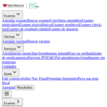
Exames
Agendar exames
Buscar exames
Convênios atendidos
Exames
particulares
Exames toxicológicos
Exames genéticos
Exames check-
ups
Exames de resultado rápido
Exames de imagem
Vacinas
Agendar vacinas
Buscar vacinas
Serviços
Atendimento domiciliar
Atendimento infantil
Furo na orelha
Infusão
de medicamentos
Parceria IPSEMG
Pré-atendimento
Atendimento em
empresas
Unidades
Ajuda
Fale conosco
Sobre Nav Dasa
Perguntas frequentes
Peça sua nota
fiscal
Agendar
Resultados
Exames