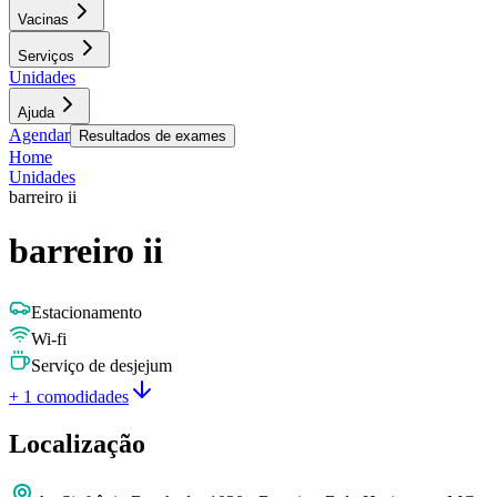
Vacinas
Serviços
Unidades
Ajuda
Agendar
Resultados de exames
Home
Unidades
barreiro ii
barreiro ii
Estacionamento
Wi-fi
Serviço de desjejum
+ 1 comodidades
Localização