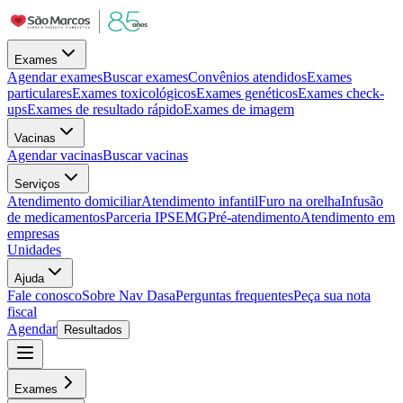
Exames
Agendar exames
Buscar exames
Convênios atendidos
Exames
particulares
Exames toxicológicos
Exames genéticos
Exames check-
ups
Exames de resultado rápido
Exames de imagem
Vacinas
Agendar vacinas
Buscar vacinas
Serviços
Atendimento domiciliar
Atendimento infantil
Furo na orelha
Infusão
de medicamentos
Parceria IPSEMG
Pré-atendimento
Atendimento em
empresas
Unidades
Ajuda
Fale conosco
Sobre Nav Dasa
Perguntas frequentes
Peça sua nota
fiscal
Agendar
Resultados
Exames