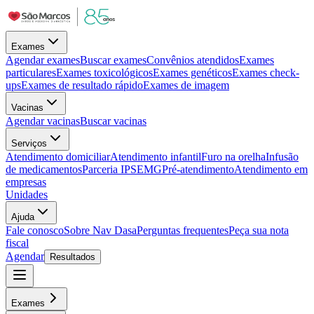
Exames
Agendar exames
Buscar exames
Convênios atendidos
Exames
particulares
Exames toxicológicos
Exames genéticos
Exames check-
ups
Exames de resultado rápido
Exames de imagem
Vacinas
Agendar vacinas
Buscar vacinas
Serviços
Atendimento domiciliar
Atendimento infantil
Furo na orelha
Infusão
de medicamentos
Parceria IPSEMG
Pré-atendimento
Atendimento em
empresas
Unidades
Ajuda
Fale conosco
Sobre Nav Dasa
Perguntas frequentes
Peça sua nota
fiscal
Agendar
Resultados
Exames