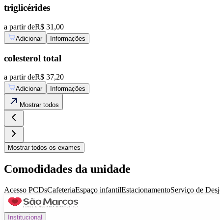
triglicérides
a partir de
R$ 31,00
Adicionar
Informações
colesterol total
a partir de
R$ 37,20
Adicionar
Informações
Mostrar
todos
Mostrar
todos os exames
Comodidades da unidade
Acesso PCDs
Cafeteria
Espaço infantil
Estacionamento
Serviço de Des
Institucional