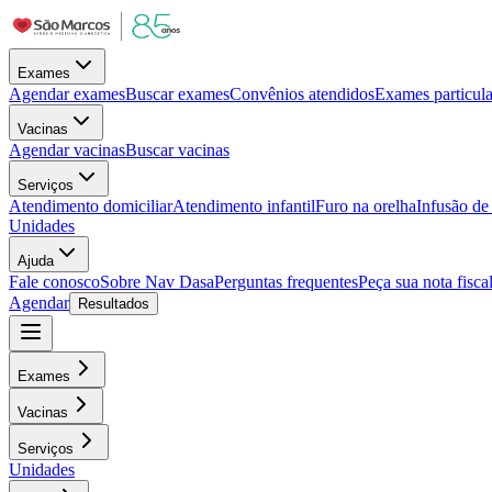
Exames
Agendar exames
Buscar exames
Convênios atendidos
Exames particula
Vacinas
Agendar vacinas
Buscar vacinas
Serviços
Atendimento domiciliar
Atendimento infantil
Furo na orelha
Infusão d
Unidades
Ajuda
Fale conosco
Sobre Nav Dasa
Perguntas frequentes
Peça sua nota fisca
Agendar
Resultados
Exames
Vacinas
Serviços
Unidades