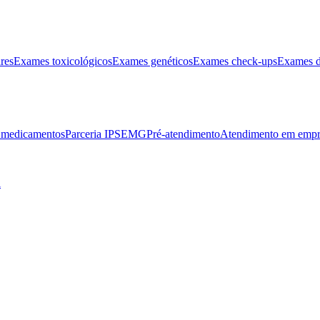
res
Exames toxicológicos
Exames genéticos
Exames check-ups
Exames d
e medicamentos
Parceria IPSEMG
Pré-atendimento
Atendimento em empr
l