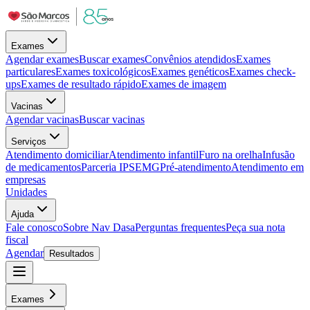
Exames
Agendar exames
Buscar exames
Convênios atendidos
Exames
particulares
Exames toxicológicos
Exames genéticos
Exames check-
ups
Exames de resultado rápido
Exames de imagem
Vacinas
Agendar vacinas
Buscar vacinas
Serviços
Atendimento domiciliar
Atendimento infantil
Furo na orelha
Infusão
de medicamentos
Parceria IPSEMG
Pré-atendimento
Atendimento em
empresas
Unidades
Ajuda
Fale conosco
Sobre Nav Dasa
Perguntas frequentes
Peça sua nota
fiscal
Agendar
Resultados
Exames