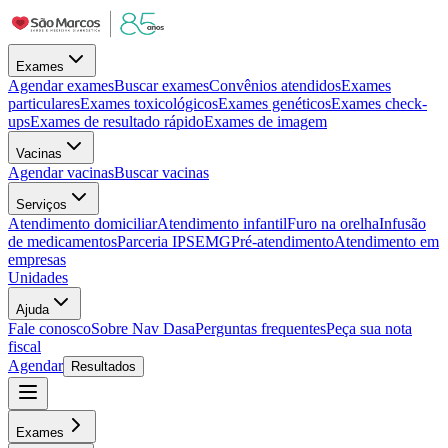
Exames
Agendar exames
Buscar exames
Convênios atendidos
Exames
particulares
Exames toxicológicos
Exames genéticos
Exames check-
ups
Exames de resultado rápido
Exames de imagem
Vacinas
Agendar vacinas
Buscar vacinas
Serviços
Atendimento domiciliar
Atendimento infantil
Furo na orelha
Infusão
de medicamentos
Parceria IPSEMG
Pré-atendimento
Atendimento em
empresas
Unidades
Ajuda
Fale conosco
Sobre Nav Dasa
Perguntas frequentes
Peça sua nota
fiscal
Agendar
Resultados
Exames