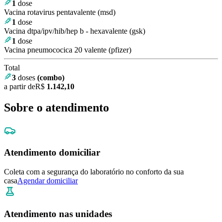
1
dose
Vacina rotavirus pentavalente (msd)
1
dose
Vacina dtpa/ipv/hib/hep b - hexavalente (gsk)
1
dose
Vacina pneumococica 20 valente (pfizer)
Total
3
doses
(combo)
a partir de
R$
1.142,10
Sobre o atendimento
Atendimento domiciliar
Coleta com a segurança do laboratório no conforto da sua
casa
Agendar domiciliar
Atendimento nas unidades