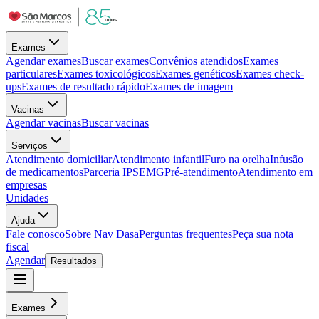
Exames
Agendar exames
Buscar exames
Convênios atendidos
Exames
particulares
Exames toxicológicos
Exames genéticos
Exames check-
ups
Exames de resultado rápido
Exames de imagem
Vacinas
Agendar vacinas
Buscar vacinas
Serviços
Atendimento domiciliar
Atendimento infantil
Furo na orelha
Infusão
de medicamentos
Parceria IPSEMG
Pré-atendimento
Atendimento em
empresas
Unidades
Ajuda
Fale conosco
Sobre Nav Dasa
Perguntas frequentes
Peça sua nota
fiscal
Agendar
Resultados
Exames