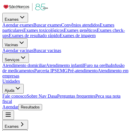
Exames
Agendar exames
Buscar exames
Convênios atendidos
Exames
particulares
Exames toxicológicos
Exames genéticos
Exames check-
ups
Exames de resultado rápido
Exames de imagem
Vacinas
Agendar vacinas
Buscar vacinas
Serviços
Atendimento domiciliar
Atendimento infantil
Furo na orelha
Infusão
de medicamentos
Parceria IPSEMG
Pré-atendimento
Atendimento em
empresas
Unidades
Ajuda
Fale conosco
Sobre Nav Dasa
Perguntas frequentes
Peça sua nota
fiscal
Agendar
Resultados
Exames