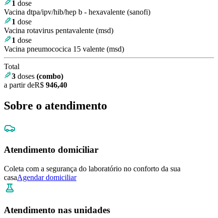
1
dose
Vacina dtpa/ipv/hib/hep b - hexavalente (sanofi)
1
dose
Vacina rotavirus pentavalente (msd)
1
dose
Vacina pneumococica 15 valente (msd)
Total
3
doses
(combo)
a partir de
R$
946,40
Sobre o atendimento
Atendimento domiciliar
Coleta com a segurança do laboratório no conforto da sua
casa
Agendar domiciliar
Atendimento nas unidades