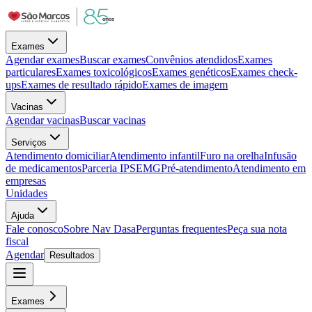
Exames
Agendar exames
Buscar exames
Convênios atendidos
Exames
particulares
Exames toxicológicos
Exames genéticos
Exames check-
ups
Exames de resultado rápido
Exames de imagem
Vacinas
Agendar vacinas
Buscar vacinas
Serviços
Atendimento domiciliar
Atendimento infantil
Furo na orelha
Infusão
de medicamentos
Parceria IPSEMG
Pré-atendimento
Atendimento em
empresas
Unidades
Ajuda
Fale conosco
Sobre Nav Dasa
Perguntas frequentes
Peça sua nota
fiscal
Agendar
Resultados
Exames