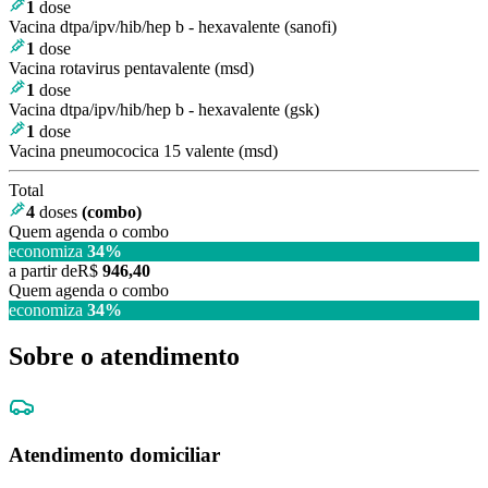
1
dose
Vacina dtpa/ipv/hib/hep b - hexavalente (sanofi)
1
dose
Vacina rotavirus pentavalente (msd)
1
dose
Vacina dtpa/ipv/hib/hep b - hexavalente (gsk)
1
dose
Vacina pneumococica 15 valente (msd)
Total
4
doses
(combo)
Quem agenda o combo
economiza
34
%
a partir de
R$
946,40
Quem agenda o combo
economiza
34
%
Sobre o atendimento
Atendimento domiciliar