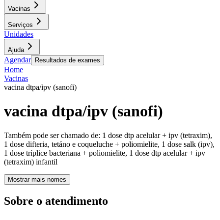
Vacinas
Serviços
Unidades
Ajuda
Agendar
Resultados de exames
Home
Vacinas
vacina dtpa/ipv (sanofi)
vacina dtpa/ipv (sanofi)
Também pode ser chamado de:
1 dose dtp acelular + ipv (tetraxim),
1 dose difteria, tetáno e coqueluche + poliomielite, 1 dose salk (ipv),
1 dose tríplice bacteriana + poliomielite, 1 dose dtp acelular + ipv
(tetraxim) infantil
Mostrar mais nomes
Sobre o atendimento