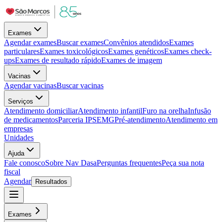
Exames
Agendar exames
Buscar exames
Convênios atendidos
Exames
particulares
Exames toxicológicos
Exames genéticos
Exames check-
ups
Exames de resultado rápido
Exames de imagem
Vacinas
Agendar vacinas
Buscar vacinas
Serviços
Atendimento domiciliar
Atendimento infantil
Furo na orelha
Infusão
de medicamentos
Parceria IPSEMG
Pré-atendimento
Atendimento em
empresas
Unidades
Ajuda
Fale conosco
Sobre Nav Dasa
Perguntas frequentes
Peça sua nota
fiscal
Agendar
Resultados
Exames