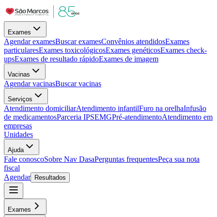
Exames
Agendar exames
Buscar exames
Convênios atendidos
Exames
particulares
Exames toxicológicos
Exames genéticos
Exames check-
ups
Exames de resultado rápido
Exames de imagem
Vacinas
Agendar vacinas
Buscar vacinas
Serviços
Atendimento domiciliar
Atendimento infantil
Furo na orelha
Infusão
de medicamentos
Parceria IPSEMG
Pré-atendimento
Atendimento em
empresas
Unidades
Ajuda
Fale conosco
Sobre Nav Dasa
Perguntas frequentes
Peça sua nota
fiscal
Agendar
Resultados
Exames