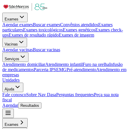
Exames
Agendar exames
Buscar exames
Convênios atendidos
Exames
particulares
Exames toxicológicos
Exames genéticos
Exames check-
ups
Exames de resultado rápido
Exames de imagem
Vacinas
Agendar vacinas
Buscar vacinas
Serviços
Atendimento domiciliar
Atendimento infantil
Furo na orelha
Infusão
de medicamentos
Parceria IPSEMG
Pré-atendimento
Atendimento em
empresas
Unidades
Ajuda
Fale conosco
Sobre Nav Dasa
Perguntas frequentes
Peça sua nota
fiscal
Agendar
Resultados
Exames