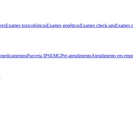
res
Exames toxicológicos
Exames genéticos
Exames check-ups
Exames d
e medicamentos
Parceria IPSEMG
Pré-atendimento
Atendimento em empr
l