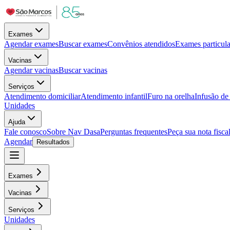
Exames
Agendar exames
Buscar exames
Convênios atendidos
Exames particula
Vacinas
Agendar vacinas
Buscar vacinas
Serviços
Atendimento domiciliar
Atendimento infantil
Furo na orelha
Infusão d
Unidades
Ajuda
Fale conosco
Sobre Nav Dasa
Perguntas frequentes
Peça sua nota fisca
Agendar
Resultados
Exames
Vacinas
Serviços
Unidades