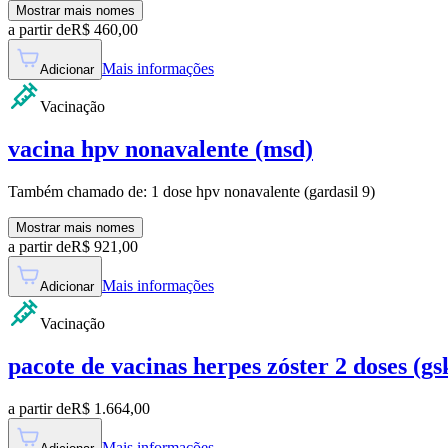
Mostrar mais nomes
a partir de
R$
460,00
Mais informações
Adicionar
Vacinação
vacina hpv nonavalente (msd)
Também chamado de:
1 dose hpv nonavalente (gardasil 9)
Mostrar mais nomes
a partir de
R$
921,00
Mais informações
Adicionar
Vacinação
pacote de vacinas herpes zóster 2 doses (gs
a partir de
R$
1.664,00
Mais informações