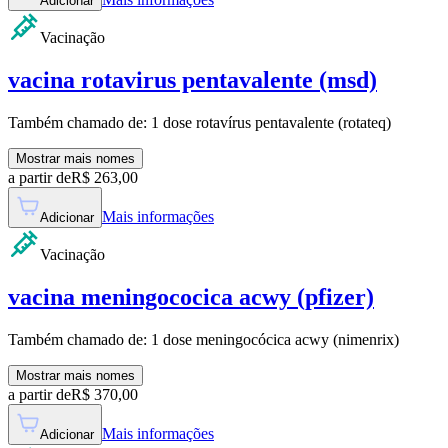
Adicionar
Vacinação
vacina rotavirus pentavalente (msd)
Também chamado de:
1 dose rotavírus pentavalente (rotateq)
Mostrar mais nomes
a partir de
R$
263,00
Mais informações
Adicionar
Vacinação
vacina meningococica acwy (pfizer)
Também chamado de:
1 dose meningocócica acwy (nimenrix)
Mostrar mais nomes
a partir de
R$
370,00
Mais informações
Adicionar