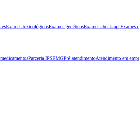
res
Exames toxicológicos
Exames genéticos
Exames check-ups
Exames d
e medicamentos
Parceria IPSEMG
Pré-atendimento
Atendimento em empr
l