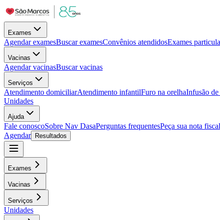
Exames
Agendar exames
Buscar exames
Convênios atendidos
Exames particula
Vacinas
Agendar vacinas
Buscar vacinas
Serviços
Atendimento domiciliar
Atendimento infantil
Furo na orelha
Infusão d
Unidades
Ajuda
Fale conosco
Sobre Nav Dasa
Perguntas frequentes
Peça sua nota fisca
Agendar
Resultados
Exames
Vacinas
Serviços
Unidades