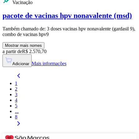
Vacinação
pacote de vacinas hpv nonavalente (msd)
Também chamado de:
3 doses vacinas hpv nonavalente (gardasil 9),
combo de vacinas hpv9
Mostrar mais nomes
a partir de
R$
2.570,70
Mais informações
Adicionar
1
2
3
4
5
...
8