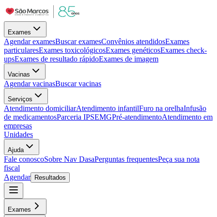
Exames
Agendar exames
Buscar exames
Convênios atendidos
Exames
particulares
Exames toxicológicos
Exames genéticos
Exames check-
ups
Exames de resultado rápido
Exames de imagem
Vacinas
Agendar vacinas
Buscar vacinas
Serviços
Atendimento domiciliar
Atendimento infantil
Furo na orelha
Infusão
de medicamentos
Parceria IPSEMG
Pré-atendimento
Atendimento em
empresas
Unidades
Ajuda
Fale conosco
Sobre Nav Dasa
Perguntas frequentes
Peça sua nota
fiscal
Agendar
Resultados
Exames